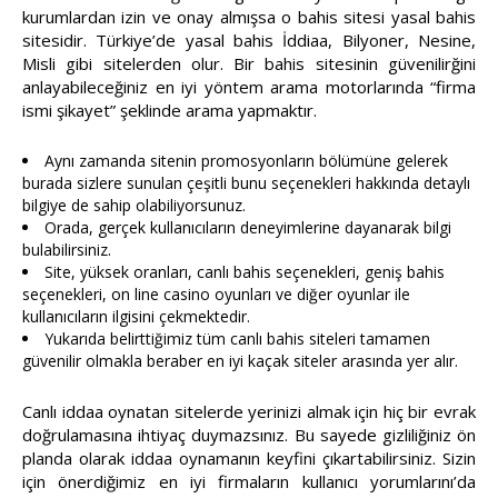
kurumlardan izin ve onay almışsa o bahis sitesi yasal bahis
sitesidir. Türkiye’de yasal bahis İddiaa, Bilyoner, Nesine,
Misli gibi sitelerden olur. Bir bahis sitesinin güvenilirğini
anlayabileceğiniz en iyi yöntem arama motorlarında “firma
ismi şikayet” şeklinde arama yapmaktır.
Aynı zamanda sitenin promosyonların bölümüne gelerek
burada sizlere sunulan çeşitli bunu seçenekleri hakkında detaylı
bilgiye de sahip olabiliyorsunuz.
Orada, gerçek kullanıcıların deneyimlerine dayanarak bilgi
bulabilirsiniz.
Site, yüksek oranları, canlı bahis seçenekleri, geniş bahis
seçenekleri, on line casino oyunları ve diğer oyunlar ile
kullanıcıların ilgisini çekmektedir.
Yukarıda belirttiğimiz tüm canlı bahis siteleri tamamen
güvenilir olmakla beraber en iyi kaçak siteler arasında yer alır.
Canlı iddaa oynatan sitelerde yerinizi almak için hiç bir evrak
doğrulamasına ihtiyaç duymazsınız. Bu sayede gizliliğiniz ön
planda olarak iddaa oynamanın keyfini çıkartabilirsiniz. Sizin
için önerdiğimiz en iyi firmaların kullanıcı yorumlarını’da