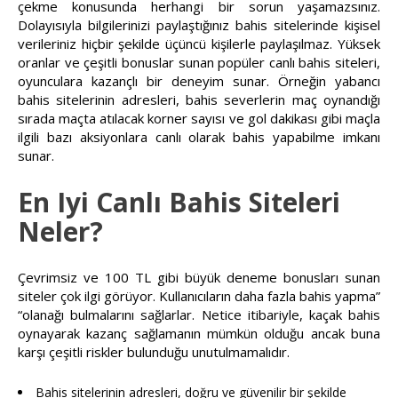
çekme konusunda herhangi bir sorun yaşamazsınız.
Dolayısıyla bilgilerinizi paylaştığınız bahis sitelerinde kişisel
verileriniz hiçbir şekilde üçüncü kişilerle paylaşılmaz. Yüksek
oranlar ve çeşitli bonuslar sunan popüler canlı bahis siteleri,
oyunculara kazançlı bir deneyim sunar. Örneğin yabancı
bahis sitelerinin adresleri, bahis severlerin maç oynandığı
sırada maçta atılacak korner sayısı ve gol dakikası gibi maçla
ilgili bazı aksiyonlara canlı olarak bahis yapabilme imkanı
sunar.
En Iyi Canlı Bahis Siteleri
Neler?
Çevrimsiz ve 100 TL gibi büyük deneme bonusları sunan
siteler çok ilgi görüyor. Kullanıcıların daha fazla bahis yapma”
“olanağı bulmalarını sağlarlar. Netice itibariyle, kaçak bahis
oynayarak kazanç sağlamanın mümkün olduğu ancak buna
karşı çeşitli riskler bulunduğu unutulmamalıdır.
Bahis sitelerinin adresleri, doğru ve güvenilir bir şekilde