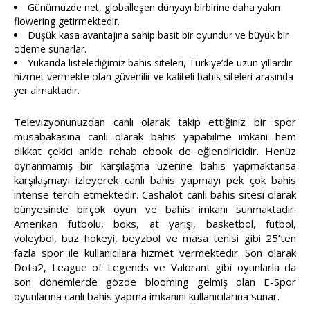
Günümüzde net, globalleşen dünyayı birbirine daha yakın
flowering getirmektedir.
Düşük kasa avantajına sahip basit bir oyundur ve büyük bir
ödeme sunarlar.
Yukarıda listelediğimiz bahis siteleri, Türkiye’de uzun yıllardır
hizmet vermekte olan güvenilir ve kaliteli bahis siteleri arasında
yer almaktadır.
Televizyonunuzdan canlı olarak takip ettiğiniz bir spor
müsabakasına canlı olarak bahis yapabilme imkanı hem
dikkat çekici ankle rehab ebook de eğlendiricidir. Henüz
oynanmamış bir karşılaşma üzerine bahis yapmaktansa
karşılaşmayı izleyerek canlı bahis yapmayı pek çok bahis
intense tercih etmektedir. Cashalot canlı bahis sitesi olarak
bünyesinde birçok oyun ve bahis imkanı sunmaktadır.
Amerikan futbolu, boks, at yarışı, basketbol, futbol,
voleybol, buz hokeyi, beyzbol ve masa tenisi gibi 25’ten
fazla spor ile kullanıcılara hizmet vermektedir. Son olarak
Dota2, League of Legends ve Valorant gibi oyunlarla da
son dönemlerde gözde blooming gelmiş olan E-Spor
oyunlarına canlı bahis yapma imkanını kullanıcılarına sunar.