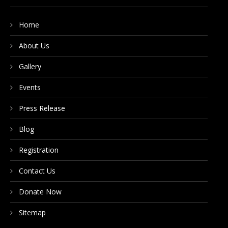
Home
About Us
Gallery
Events
Press Release
Blog
Registration
Contact Us
Donate Now
Sitemap