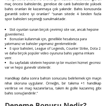
maç öncesi bahislerde, gerekse de canlı bahislerde yüksek
bahis oranları ile kazanmaya çok yakındır. Bahis konusunda
garantili sobre iyi oranları” “sunan sitede 4 binden fazla
spor bahisleri seçeneği sunulmaktadır.
Slot oyunları sunan birçok çevrimiçi site var, ancak hepsine
güvenilemez.
Bonusları kullanmak için, genellikle hesabınıza para
yatırmanız ve bahisler yapmanız gerekmektedir.
E-spor bahisleri, League of Legends, Counter Strike, Dota 2
ve daha birçok popüler video oyununa bahis yapma imkanı
verir.
Bu sayfadaki sitelerin hepsinin iyi bir musteri hizmet gecmisi
var ve hepsi gunevilir sitelerdir.
Handikap daha sonra bahsin sonucunu belirlemek için maçın
nihai skoruna uygulanır. Örneğin, bir takıma +1 handikap
verilirse ve maçı kazanırlarsa, takım iki golle kazanmış gibi
bahis sonuçlandırılır.”
Deneme Bonusu Nedir?