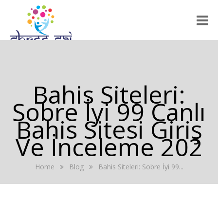
HOME
ABOUT US
Bahis Siteleri:
RALLY 2022
Sobre İyi 99 Canlı
GALLERY
Bahis Sitesi Giriş
Ve İnceleme 202
EVENTS
PRESS RELEASE
Home
Blog
Bahis Siteleri: Sobre İyi 99...
BLOG
REGISTRATION