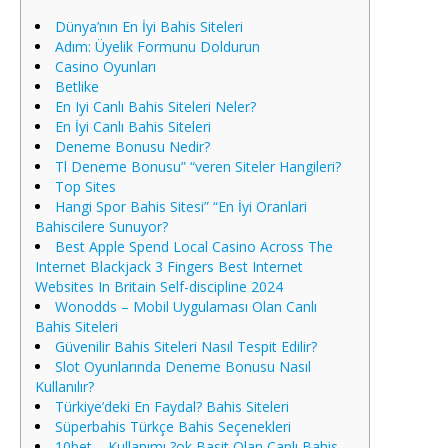
Dünya’nın En İyi Bahis Siteleri
Adım: Üyelik Formunu Doldurun
Casino Oyunları
Betlike
En Iyi Canlı Bahis Siteleri Neler?
En İyi Canlı Bahis Siteleri
Deneme Bonusu Nedir?
Tl Deneme Bonusu” “veren Siteler Hangileri?
Top Sites
Hangi Spor Bahis Sitesi” “En İyi Oranlari
Bahiscilere Sunuyor?
Best Apple Spend Local Casino Across The
Internet Blackjack 3 Fingers Best Internet
Websites In Britain Self-discipline 2024
Wonodds – Mobil Uygulaması Olan Canlı
Bahis Siteleri
Güvenilir Bahis Siteleri Nasıl Tespit Edilir?
Slot Oyunlarında Deneme Bonusu Nasıl
Kullanılır?
Türkiye’deki En Faydal? Bahis Siteleri
Süperbahis Türkçe Bahis Seçenekleri
10bet – Kullanımı ?ok Basit Olan Canlı Bahis