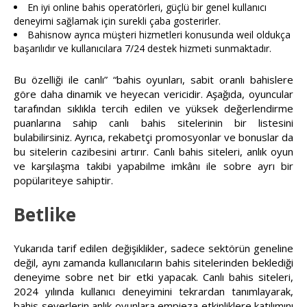
En iyi online bahis operatörleri, güçlü bir genel kullanıcı
deneyimi sağlamak için surekli çaba gosterirler.
Bahisnow ayrıca müşteri hizmetleri konusunda weil oldukça
başarılıdır ve kullanıcılara 7/24 destek hizmeti sunmaktadır.
Bu özelliği ile canlı” “bahis oyunları, sabit oranlı bahislere
göre daha dinamik ve heyecan vericidir. Aşağıda, oyuncular
tarafından sıklıkla tercih edilen ve yüksek değerlendirme
puanlarına sahip canlı bahis sitelerinin bir listesini
bulabilirsiniz. Ayrıca, rekabetçi promosyonlar ve bonuslar da
bu sitelerin cazibesini artırır. Canlı bahis siteleri, anlık oyun
ve karşılaşma takibi yapabilme imkânı ile sobre ayrı bir
popülariteye sahiptir.
Betlike
Yukarıda tarif edilen değişiklikler, sadece sektörün geneline
değil, aynı zamanda kullanıcıların bahis sitelerinden beklediği
deneyime sobre net bir etki yapacak. Canlı bahis siteleri,
2024 yılında kullanıcı deneyimini tekrardan tanımlayarak,
bahis severlerin anlık oyunlara empieza etkinliklere katılımını